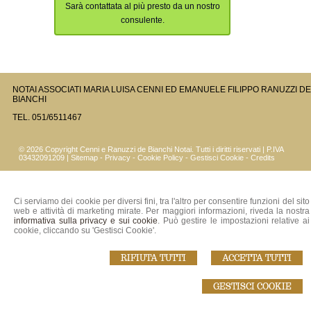
Sarà contattata al più presto da un nostro
consulente.
NOTAI ASSOCIATI MARIA LUISA CENNI ED EMANUELE FILIPPO RANUZZI DE
BIANCHI
TEL. 051/6511467
© 2026 Copyright Cenni e Ranuzzi de Bianchi Notai. Tutti i diritti riservati | P.IVA
03432091209 |
Sitemap
-
Privacy
-
Cookie Policy
-
Gestisci Cookie
-
Credits
Ci serviamo dei cookie per diversi fini, tra l'altro per consentire funzioni del sito
web e attività di marketing mirate. Per maggiori informazioni, riveda la nostra
informativa sulla privacy e sui cookie
. Può gestire le impostazioni relative ai
cookie, cliccando su 'Gestisci Cookie'.
RIFIUTA TUTTI
ACCETTA TUTTI
GESTISCI COOKIE